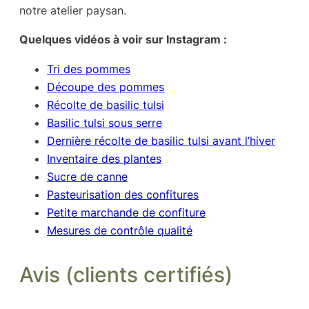
notre atelier paysan.
i
c
Quelques vidéos à voir sur Instagram :
t
u
Tri des pommes
l
Découpe des pommes
s
Récolte de basilic tulsi
i
Basilic tulsi sous serre
Dernière récolte de basilic tulsi avant l’hiver
Inventaire des plantes
Sucre de canne
Pasteurisation des confitures
Petite marchande de confiture
Mesures de contrôle qualité
Avis (clients certifiés)