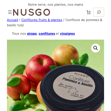
Aller
Notre terre, nos plantes, nos mains
Recherc
au
contenu
Accueil
/
Confitures fruits & plantes
/ Confiture de pommes &
basilic tulsi
Tous nos
sirops
,
confitures
et
vinaigres