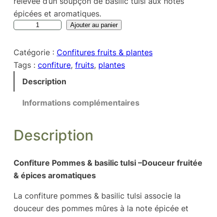
relevée d’un soupçon de basilic tulsi aux notes
épicées et aromatiques.
q
A
Ajouter au panier
u
l
a
t
Catégorie :
Confitures fruits & plantes
n
e
Tags :
confiture
, 
fruits
, 
plantes
t
r
Description
i
n
t
a
Informations complémentaires
é
t
d
i
Description
e
v
C
e
Confiture Pommes & basilic tulsi –
Douceur fruitée
o
:
& épices aromatiques
n
f
La confiture pommes & basilic tulsi associe la
i
douceur des pommes mûres à la note épicée et
t