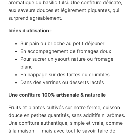
aromatique du basilic tulsi. Une confiture délicate,
u
aux saveurs douces et légèrement piquantes, qui
r
surprend agréablement.
e
d
Idées d’utilisation :
e
Sur pain ou brioche au petit déjeuner
p
En accompagnement de fromages doux
o
Pour sucrer un yaourt nature ou fromage
m
blanc
m
En nappage sur des tartes ou crumbles
e
Dans des verrines ou desserts lactés
s
&
Une confiture 100% artisanale & naturelle
b
Fruits et plantes cultivés sur notre ferme, cuisson
a
douce en petites quantités, sans additifs ni arômes.
s
Une confiture authentique, simple et vraie, comme
i
à la maison — mais avec tout le savoir-faire de
l