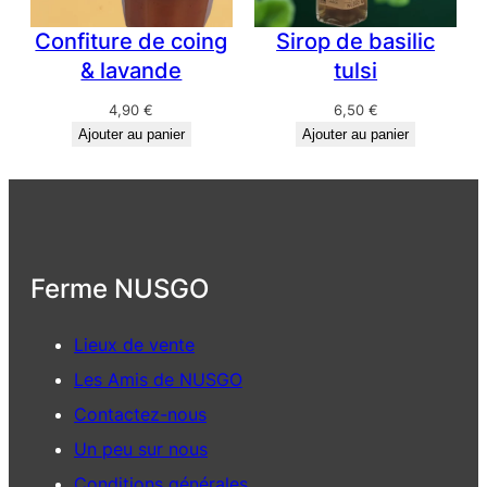
Confiture de coing
Sirop de basilic
& lavande
tulsi
4,90
€
6,50
€
Ajouter au panier
Ajouter au panier
Ferme NUSGO
Lieux de vente
Les Amis de NUSGO
Contactez-nous
Un peu sur nous
Conditions générales