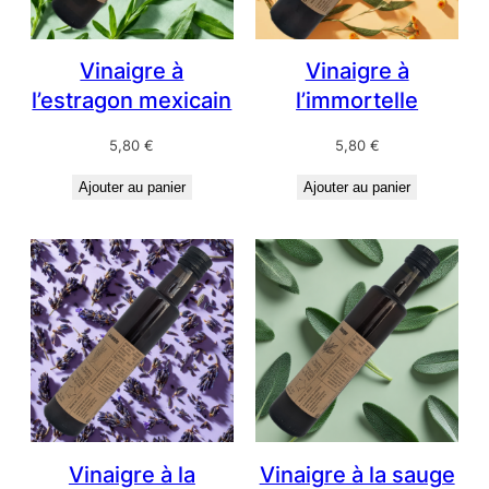
Vinaigre à
Vinaigre à
l’estragon mexicain
l’immortelle
5,80
€
5,80
€
Ajouter au panier
Ajouter au panier
Vinaigre à la
Vinaigre à la sauge