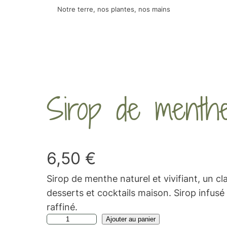
Notre terre, nos plantes, nos mains
Sirop de menth
6,50
€
Sirop de menthe naturel et vivifiant, un cl
desserts et cocktails maison. Sirop infusé
raffiné.
q
A
Ajouter au panier