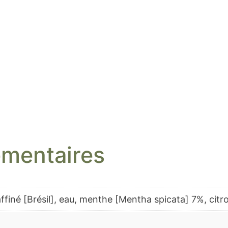
émentaires
finé [Brésil], eau, menthe [Mentha spicata] 7%, citr