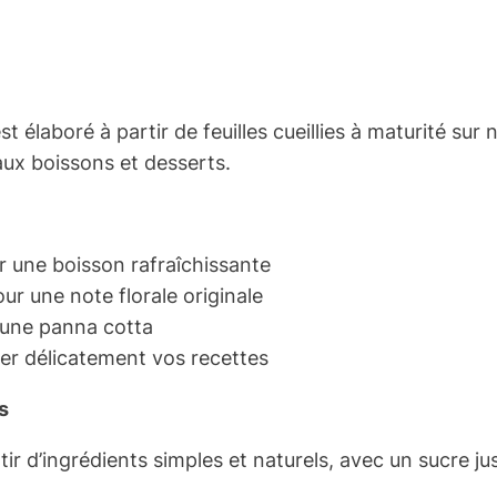
m
e
n
t
t élaboré à partir de feuilles cueillies à maturité sur 
h
ux boissons et desserts.
e
ur une boisson rafraîchissante
ur une note florale originale
 une panna cotta
mer délicatement vos recettes
s
ir d’ingrédients simples et naturels, avec un sucre ju