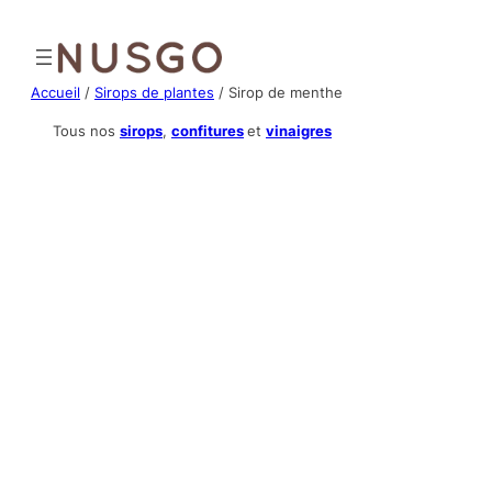
Aller
au
contenu
Accueil
/
Sirops de plantes
/ Sirop de menthe
Tous nos
sirops
,
confitures
et
vinaigres