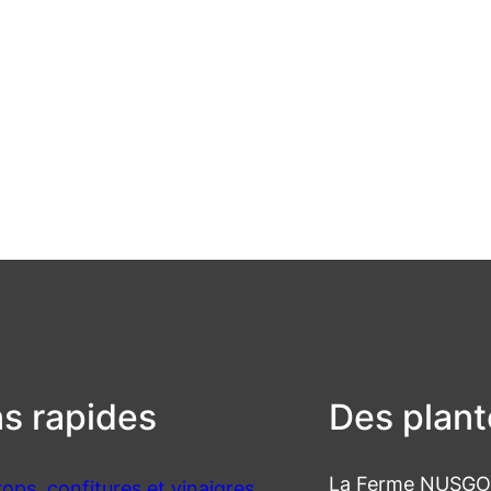
ns rapides
Des plant
La Ferme NUSGO e
rops, confitures et vinaigres